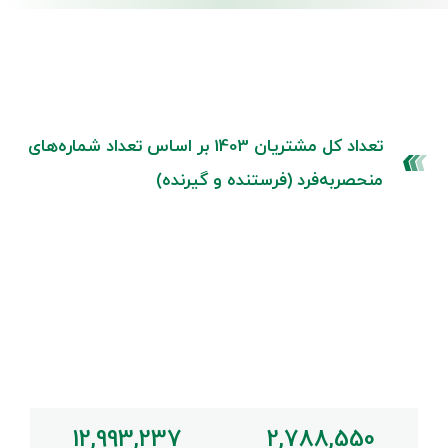
1400
1401
1402
1403
تعداد کل مشتریان 1403 بر اساس تعداد شماره‌های
منحصربه‌فرد (فرستنده و گیرنده)
12,993,237
2,788,550