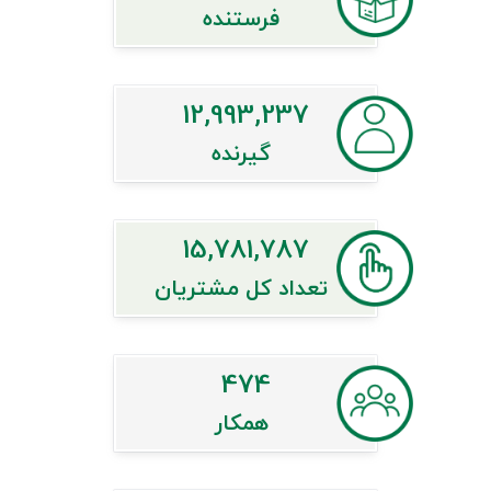
فرستنده
12,993,237
گیرنده
15,781,787
تعداد کل مشتریان
474
همکار