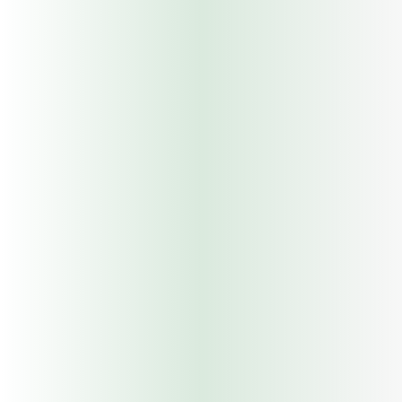
15,781,787
13,094,853
10,497,186
8,916,711