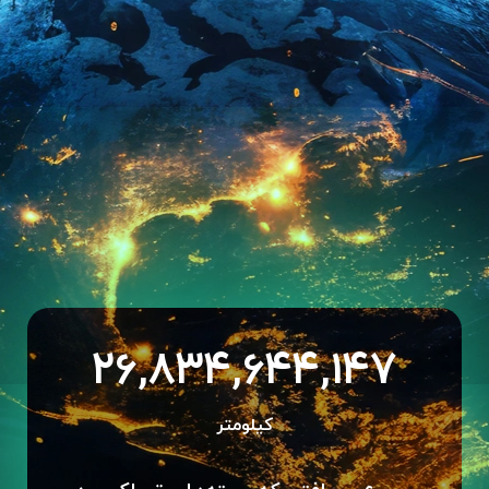
26,834,644,147
کیلومتر