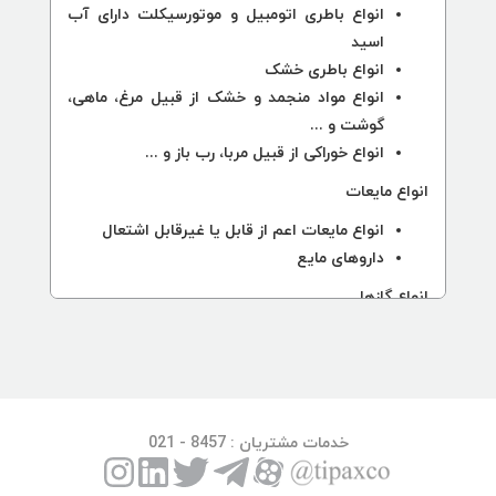
انواع باطری اتومبیل و موتورسیکلت دارای آب
اسید
انواع باطری خشک
انواع مواد منجمد و خشک از قبیل مرغ، ماهی،
گوشت و ...
انواع خوراکی از قبیل مربا، رب باز و ...
انواع مایعات
انواع مایعات اعم از قابل یا غیرقابل اشتعال
داروهای مایع
انواع گازها
کپسول‌های شیمیایی سمی، غیرسمی، هوش‌بر
اعم از ازمایشگاهی، جنگی، کپسول‌های اکسیژن،
کپسول‌های انفجاری، دودزا (پر و خالی) و ...
اسپری‌های دارویی
خدمات مشتریان
: 8457 - 021
سایر موارد