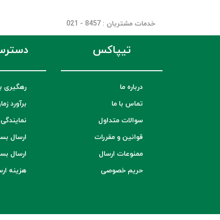
خدمات مشتریان
: 8457 - 021
تیپاکس
دسترس
درباره ما
رهگیری ب
تماس با ما
برآورد زما
سوالات متداول
نمایندگی‌
قوانین و مقررات
ارسال بس
ممنوعات ارسال
ارسال بس
حریم خصوصی
هزینه ار