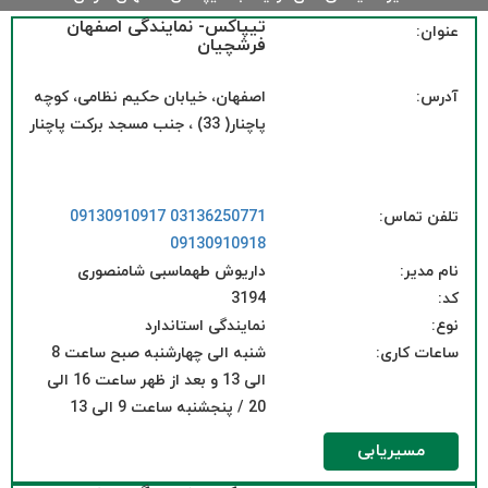
تیپاکس- نمایندگی اصفهان
عنوان:
فرشچیان
آدرس:
اصفهان، خیابان حکیم نظامی، کوچه
پاچنار( 33) ، جنب مسجد برکت پاچنار
تلفن تماس:
03136250771
09130910917
09130910918
نام مدیر:
داریوش طهماسبی شامنصوری
کد:
3194
نوع:
نمایندگی استاندارد
ساعات کاری:
شنبه الی چهارشنبه صبح ساعت 8
الی 13 و بعد از ظهر ساعت 16 الی
20 / پنجشنبه ساعت 9 الی 13
مسیریابی