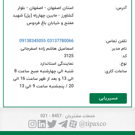
آدرس:
استان اصفهان - اصفهان - بلوار
کشاورز - مابین چهارراه (پل) شهید
مفتح و خیابان باغ فردوس
تلفن تماس:
03137780066
09138345055
نام مدیر:
اسماعیل هاشم زاده اسفرجانی
کد:
3125
نوع:
نمایندگی استاندارد
ساعات کاری:
شنبه الی چهارشنبه صبح ساعت 8
الی 13 و بعد از ظهر ساعت 16 الی
20 / پنجشنبه ساعت 9 الی 13
مسیریابی
خدمات مشتریان
: 8457 - 021