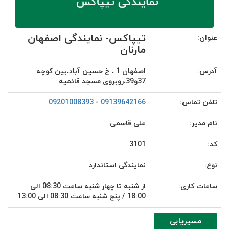
تیپاکس- نمایندگی اصفهان
عنوان:
مارنان
آدرس:
اصفهان 1 ، خ حسین آباد،بین کوچه
37و39،روبروی مسجد قائمیه
تلفن تماس:
09139642166
-
09201008393
نام مدیر:
علی قاسمی
کد:
3101
نوع:
نمایندگی استاندارد
ساعات کاری:
از شنبه تا چهار شنبه ساعت 08:30 الی
18:00 / پنج شنبه ساعت 08:30 الی 13:00
مسیریابی