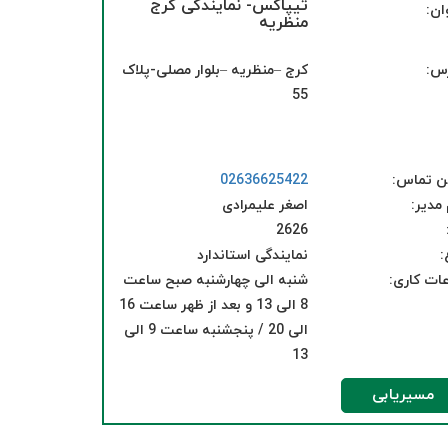
تیپاکس- نمایندگی کرج
ان:
منظریه
س:
کرج –منظریه –بلوار مصلی-پلاک
55
ن تماس:
02636625422
 مدیر:
اصغر علیمرادی
2626
:
نمایندگی استاندارد
ات کاری:
شنبه الی چهارشنبه صبح ساعت
8 الی 13 و بعد از ظهر ساعت 16
الی 20 / پنجشنبه ساعت 9 الی
13
مسیریابی