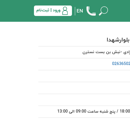
ورود | ثبت‌نام
EN
لوارشهدا
آزادی -نبش بن بست نسترن
0263650