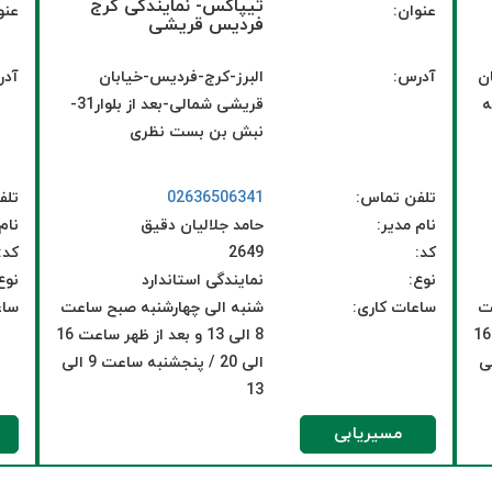
تیپاکس- نمایندگی کرج
عنوان:
عنو
فردیس قریشی
ن
آدرس:
البرز-کرج-فردیس-خیابان
آدر
ه
قریشی شمالی-بعد از بلوار31-
نبش بن بست نظری
تلفن تماس:
02636506341
تلف
نام مدیر:
حامد جلالیان دقیق
نام
کد:
2649
کد:
نوع:
نمایندگی استاندارد
نوع
ت
ساعات کاری:
شنبه الی چهارشنبه صبح ساعت
ساع
8 الی 13 و بعد از ظهر ساعت 16
8 الی 13 و بعد از ظهر ساعت 16
به ساعت 9 الی
الی 20 / پنجشنبه ساعت 9 الی
13
مسیریابی