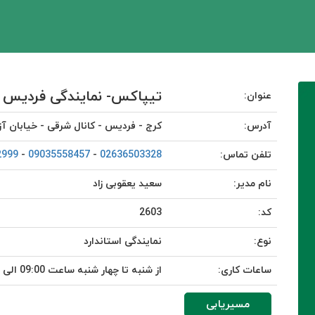
تیپاکس- نمایندگی فردیس ب
عنوان:
آدرس:
کرج - فردیس - کانال شرقی - خیابان 
تلفن تماس:
02636503328
-
09035558457
-
2999
نام مدیر:
سعید یعقوبی زاد
کد:
2603
نوع:
نمایندگی استاندارد
ساعات کاری:
از شنبه تا چهار شنبه ساعت 09:00 الی 18:00 / پنج شنبه ساعت 09:00 الی 13:00
مسیریابی