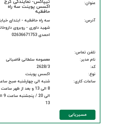
تیپاکس- نمایندگی کرج
عنوان:
اکسس پوینت سه راه
حافظیه
آدرس:
سه راه حافظیه - ابتدای خیابا
شهید داوری - روبروی داروخان
احمدی 02636671753
تلفن تماس:
نام مدیر:
معصومه سلطانی قاضیانی
کد:
2628/3
نوع:
اکسس پوینت
ساعات کاری:
شنبه الی چهارشنبه صبح ساع
الی 20 / پنجشن
13
مسیریابی