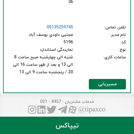
36
تلفن تماس:
05135259745
نام مدیر:
مجتبی داودی یوسف آباد
کد:
5196
نوع:
نمایندگی استاندارد
ساعات کاری:
شنبه الی چهارشنبه صبح ساعت 8
الی 13 و بعد از ظهر ساعت 16 الی
20 / پنجشنبه ساعت 9 الی 13
مسیریابی
خدمات مشتریان
: 8457 - 021
تیپاکس