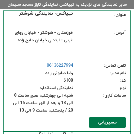
سایر نمایندگی های نزدیک به تیپاکس نمایندگی تاراز مسجد سلیمان
تیپاکس- نمایندگی شوشتر
عنوان:
آدرس:
خوزستان - شوشتر - خیابان رجای
غربی - ابتدای خیابان حایج زاده
تلفن تماس:
06136227994
نام مدیر:
رضا صابونی زاده
کد:
6108
نوع:
نمایندگی استاندارد
ساعات کاری:
شنبه الی چهارشنبه صبح ساعت 8
الی 13 و بعد از ظهر ساعت 16 الی
20 / پنجشنبه ساعت 9 الی 13
مسیریابی