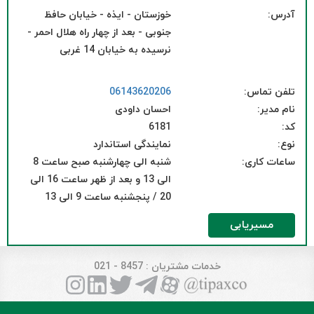
آدرس:
خوزستان - ایذه - خیابان حافظ
جنوبی - بعد از چهار راه هلال احمر -
نرسیده به خیابان 14 غربی
تلفن تماس:
06143620206
نام مدیر:
احسان داودی
کد:
6181
نوع:
نمایندگی استاندارد
ساعات کاری:
شنبه الی چهارشنبه صبح ساعت 8
الی 13 و بعد از ظهر ساعت 16 الی
20 / پنجشنبه ساعت 9 الی 13
مسیریابی
خدمات مشتریان
: 8457 - 021