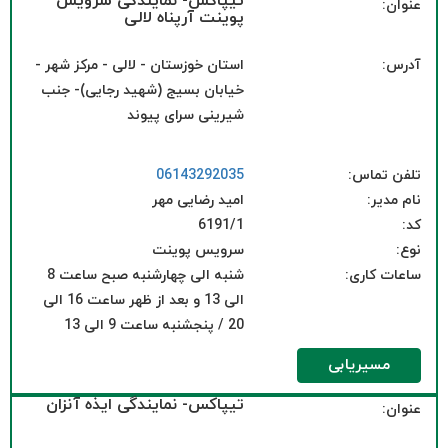
تیپاکس- نمایندگی سرویس
عنوان:
پوینت آرپناه لالی
آدرس:
استان خوزستان - لالی - مرکز شهر -
خیابان بسیج (شهید رجایی)- جنب
شیرینی سرای پیوند
تلفن تماس:
06143292035
نام مدیر:
امید رضایی مهر
کد:
6191/1
نوع:
سرویس پوینت
ساعات کاری:
شنبه الی چهارشنبه صبح ساعت 8
الی 13 و بعد از ظهر ساعت 16 الی
20 / پنجشنبه ساعت 9 الی 13
مسیریابی
تیپاکس- نمایندگی ایذه آنزان
عنوان: