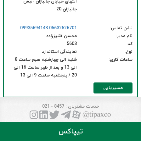
انتهای خیابان جانبازان -نبش
جانبازان 20
تلفن تماس:
05632526701
09935694148
نام مدیر:
محسن آشپززاده
کد:
5603
نوع:
نمایندگی استاندارد
ساعات کاری:
شنبه الی چهارشنبه صبح ساعت 8
الی 13 و بعد از ظهر ساعت 16 الی
20 / پنجشنبه ساعت 9 الی 13
مسیریابی
خدمات مشتریان
: 8457 - 021
تیپاکس