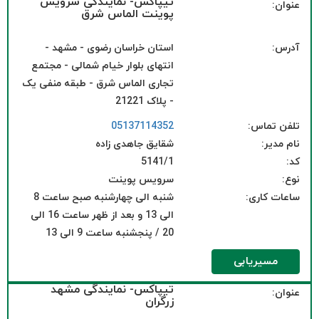
تیپاکس- نمایندگی سرویس
عنوان:
پوینت الماس شرق
آدرس:
استان خراسان رضوی - مشهد -
انتهای بلوار خیام شمالی - مجتمع
تجاری الماس شرق - طبقه منفی یک
- پلاک 21221
تلفن تماس:
05137114352
نام مدیر:
شقایق جاهدی زاده
کد:
5141/1
نوع:
سرویس پوینت
ساعات کاری:
شنبه الی چهارشنبه صبح ساعت 8
الی 13 و بعد از ظهر ساعت 16 الی
20 / پنجشنبه ساعت 9 الی 13
مسیریابی
تیپاکس- نمایندگی مشهد
عنوان:
زرگران