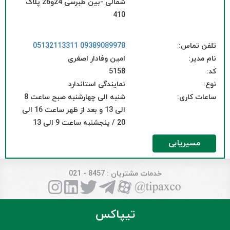
شمالی -بین طبرسی 24و26 پلاک
410
تلفن تماس:
09389089978
05132113311
نام مدیر:
امین وفادار اصغری
کد:
5158
نوع:
نمایندگی استاندارد
ساعات کاری:
شنبه الی چهارشنبه صبح ساعت 8
الی 13 و بعد از ظهر ساعت 16 الی
20 / پنجشنبه ساعت 9 الی 13
مسیریابی
خدمات مشتریان
: 8457 - 021
تیپاکس