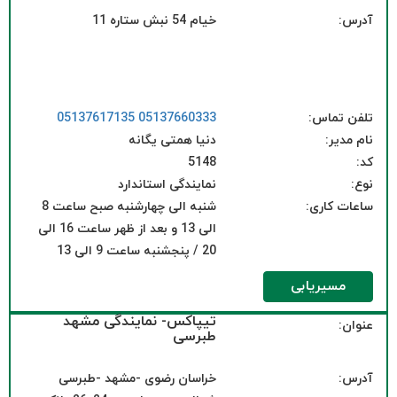
آدرس:
خیام 54 نبش ستاره 11
تلفن تماس:
05137660333
05137617135
نام مدیر:
دنیا همتی یگانه
کد:
5148
نوع:
نمایندگی استاندارد
ساعات کاری:
شنبه الی چهارشنبه صبح ساعت 8
الی 13 و بعد از ظهر ساعت 16 الی
20 / پنجشنبه ساعت 9 الی 13
مسیریابی
تیپاکس- نمایندگی مشهد
عنوان:
طبرسی
آدرس:
خراسان رضوی -مشهد -طبرسی