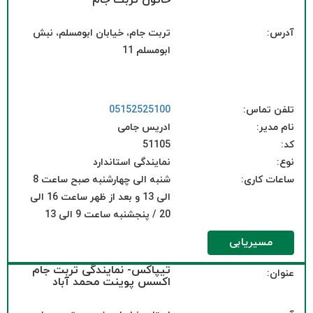
خاتون تربت جام
آدرس:
تربت جام، خیابان ابومسلم، نبش
ابومسلم 11
تلفن تماس:
05152525100
نام مدیر:
ادریس جامی
کد:
51105
نوع:
نمایندگی استاندارد
ساعات کاری:
شنبه الی چهارشنبه صبح ساعت 8
الی 13 و بعد از ظهر ساعت 16 الی
20 / پنجشنبه ساعت 9 الی 13
مسیریابی
تیپاکس- نمایندگی تربت جام
عنوان:
اکسس پوینت محمد آباد