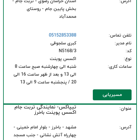
آدرس:
استان خراسان رضوی - تربت جام -
بخش پایین جام - روستای
محمدآباد
تلفن تماس:
05152853388
نام مدیر:
کبری سلجوقی
کد:
N5168/3
نوع:
اکسس پوینت
ساعات کاری:
شنبه الی چهارشنبه صبح ساعت 8
الی 13 و بعد از ظهر ساعت 16 الی
20 / پنجشنبه ساعت 9 الی 13
مسیریابی
تیپاکس- نمایندگی تربت جام
عنوان:
اکسس پوینت باخرز
آدرس:
مشهد - باخرز - بلوار امام خمینی -
چهارراه آتش نشانی - جنب مسجد