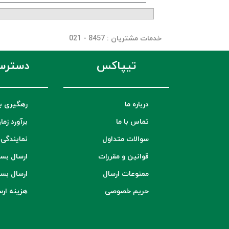
خدمات مشتریان
: 8457 - 021
تیپاکس
دسترس
درباره ما
رهگیری ب
تماس با ما
برآورد زما
سوالات متداول
نمایندگی‌
قوانین و مقررات
ارسال بس
ممنوعات ارسال
ارسال بس
حریم خصوصی
هزینه ار