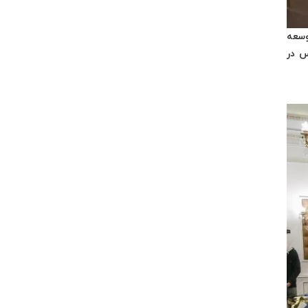
وسعه
س در