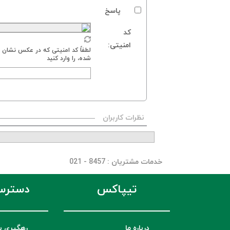
پاسخ
کد
امنیتی:
لطفاً کد امنیتی که در عکس نشان د
شده، را وارد کنید
نظرات کاربران
خدمات مشتریان
: 8457 - 021
تیپاکس
دسترس
درباره ما
رهگیری ب