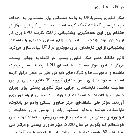
در قلب فناوری
مرکز فناوری پستیUPU به واحد عملیاتی برای دستیابی به اهداف
خود در سال گذشته کمک کرده است. نخستین کار این مرکز در
هنگام بروز این همه‌گیری، پشتیبانی از 250 کارمند UPU برای کار
از راه دور بود. همچنین باید روش‌های مجازی جدیدی را به‌منظور
پشتیبانی از این کارمندان، برای دورکاری در UPU پیاده‌سازی می‌کرد.
لاتی ماتاتا، مدیر مرکز فناوری پستی در اتحادیه جهانی پست،
می‌گوید: این مرکز همیشه با اعضای UPU ارتباط بسیار نزدیک
داشته و ماموریت‌ها و کارگاه‌های آموزش فنی در محل برگزار کرده
است. محدودیت‌های سفر به‌دلیل کووید 19 تاثیر مخربی بر این
فعالیت داشت. کارشناسان اجرایی مرکز فناوری پستی برای جبران
خسارت، بلافاصله به استفاده از ابزارهای دسترسی از راه دور روی
آوردند. مراکز فنی منطقه‌ای، مرکز فناوری پستی واقع در بانکوک،
دارالسلام، مونته ویدئو، مسکو، رباط و تونس برای حمایت از
اپراتورهای پستی در منطقه خود از همین روش استفاده کردند. من
خوشحالم که بگویم در سال 2020، مرکز فناوری پستی و مراکز فنی
منطقه‌ای 63 ماموریت اجرایی و پشتیبانی از راه دور را اجرا کردند.