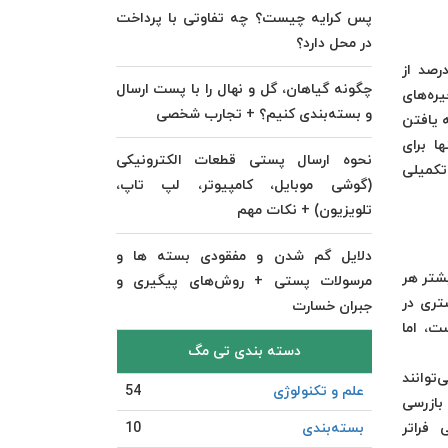
پس کرایه چیست؟ چه تفاوتی با پرداخت
در محل دارد؟
دی و مواد قابل بازیافت را دوست دارند و به‌طور فزاینده‌ای در خرید آنلاین به‌دنبال آن هستند. 70 درصد از
چگونه گیاهان، گل و نهال را با پست ارسال
ره‌های
و بسته‌بندی کنیم؟ + تجارب شخصی
ه یافتن
ا برای
نحوه ارسال پستی قطعات الکترونیکی
تکمیلی
(گوشی موبایل، کامپیوتر، لپ تاپ،
تلویزیون) + نکات مهم
دلایل گم شدن و مفقودی بسته ها و
شتر هر
مرسولات پستی + روش‌های پیگیری و
تری در
جبران خسارت
ت، اما
دسته بندی تی مگ
‌توانند
علم و تکنولوژی
54
 بازرسی
 فراتر
بسته‌بندی
10