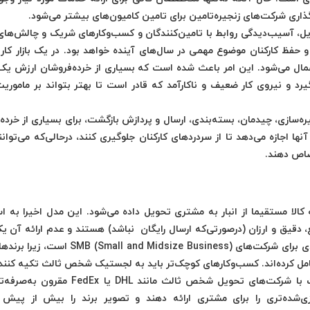
گذاری شرکت‌های زنجیره‌تامین برای تامین کامیون‌های بیشتر می‌شود.
ویل، آسیب‌دیدگی روابط با تامین‌کنندگان و کسب‌وکارهای شریک و چالش‌های
حفظ کارکنان موضوع مهمی در سال‌های آینده خواهد بود. در یک بازار کار 
عمال می‌شود. این امر باعث شده است که بسیاری از خرده‌فروشان ارزش ی
یرد و نیروی کار ضعیف و ناکارآمد که قادر است تا بهتر بتواند بر ماموری
ه‌سازی، چیدمان، بسته‌بندی، ارسال و پردازش بازگشت، برای بسیاری از خرده
جازه می‌دهد تا از سردردهای کارکنان جلوگیری کنند، درحالی‌که می‌توانند
صاص دهند.
یل (end-to-end) است، جایی‌که کالا مستقیما از انبار به مشتری تحویل داده می‌شود. این مدل اخیرا به 
دقیق و ارزان (درصورتی‌که ارسال رایگان نباشد) هستند و عدم ارائه آن 
بزرگ در بازار است. آخرین مایل به‌طورکلی یک چالش جدی برای شرکت‌های d Midsize Business
کامل کرده‌اند. کسب‌وکارهای کوچک‌تر باید به لجستیک شخص ثالث تکیه کنند
مزیت اصلی این راه‌حل این است که نسبت به شراکت با شرکت‌های تحویل شخص ثالث مانند 
زی‌شده‌تری را برای مشتری ارائه دهند و تصویر برند را بیش از پیش