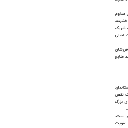
 مداوم
فشرده،
ک شریک
ت اصلی
‌فروشان
 منابع
استاندارد
یک نقص
SMB (Small an) است، زیرا برند‌های بزرگ
.
DHL یا FedEx مقرون به‌صرفه‌تر است.
 تقویت