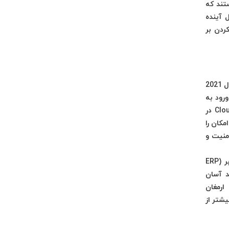
تند که
 آینده
ردن بر
در مدیریت زنجیره‌تامین، محاسبات مبتنی بر Cloud، مطمئنا دست بالا را ارائه می‌دهند. در سال 2017، گارتنر بر این باور بود که تا سال 2021
تصاص خواهد یافت. با ورود به
سال 2022، به جرات می‌توان گفت که سرمایه‌گذاری در فناوری Cloud حرکت درستی است. استفاده از سیستم‌های مبتنی بر Cloud در
 های لجستیک این امکان را
منیت و
سیستم‌های ابری را می‌توان در بسیاری از بخش‌های مختلف فرآیندهای عملیاتی اعمال کرد. برنامه‌ریزی منابع سازمانی مبتنی بر ابر (ERP
ولید آسان
ارمغان
و بهینه زنجیره‌تامین وجود دارد، اما انتظار می‌رود سال 2022 حتی بیشتر از