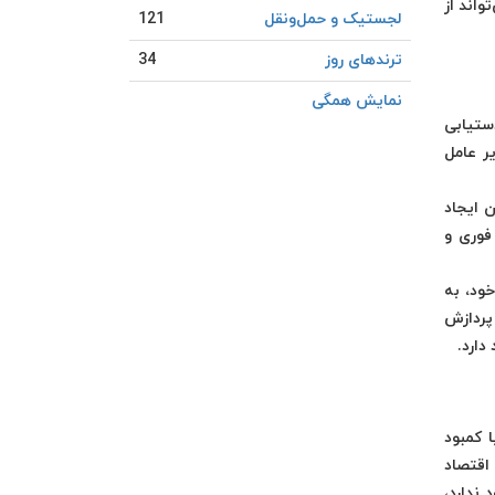
واند از
لجستیک و حمل‎‌و‎نقل
121
ترندهای روز
34
نمایش همگی
ستیابی
ر عامل
 ایجاد
فوری و
ود، به
پردازش
دارد.
 صنعت با کمبود
 اقتصاد
 ندارد،