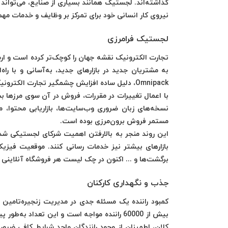
گذاشته‌اند. لجستیک همانند بسیاری از صنایع، می‌تواند ا
نیروی کار انسانی خود برای تمرکز بر وظایف و خدمات مهم‌ت
لجستیک فرامرزی
تجارت الکترونیک نقشه جهان را کوچک‌تر کرده است و ا
به مشتریان جدید در بازارهای جدید، به‌آسانی و با ر
Omnipack، دلیل ساده افزایش چشمگیر تجارت الکترونیک فرامرزی را چنین توضیح می‌دهد که:
با اعمال تغییرات در مقررات، فروش در آن سوی مرزها ب
نسخه‌های زبان ضروری وب‌سایت‌ها، بازاریابی محتوا، م
مستمر فروش برون‌مرزی بوده است.
این روند منجر به بالارفتن اهمیت شرکای لجستیکی شده
بازارهای بیشتر نیز خدمات رسانی کنند. موقعیت فیزی
برگشت‌ها و ... اکنون در چک لیست هر فروشگاه آنلاینی 
جذب و نگهداری کارکنان
بیش از 60000 راننده مواجه است و این تعداد
کلان، اطمینان از وجود رانندگان واجد شرایط کافی ضرور