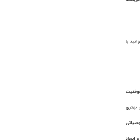
انید با
موفقیت
 بهتری
وصیاتی
و ایجاد