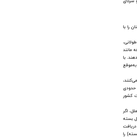
و شرکای
 را با
ولانی،
 مانند
هند. با
به‌موقع
‌کنند،
 حدودی
ت کشور
لل، اگر
ل بسته
دریافت
ته) را