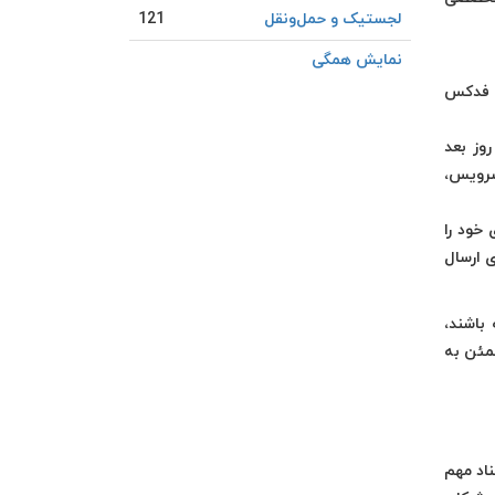
لجستیک و حمل‎‌و‎نقل
121
نمایش همگی
فدکس
وز بعد
 سرویس،
 خود را
ی ارسال
 باشند،
مئن به
اد مهم