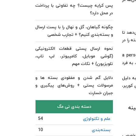
پس کرایه چیست؟ چه تفاوتی با پرداخت
در محل دارد؟
چگونه گیاهان، گل و نهال را با پست ارسال
دهد تا
و بسته‌بندی کنیم؟ + تجارب شخصی
ه را در
نحوه ارسال پستی قطعات الکترونیکی
a person ,
(گوشی موبایل، کامپیوتر، لپ تاپ،
 مکان، به فرد
تلویزیون) + نکات مهم
دلایل گم شدن و مفقودی بسته ها و
ه دلیل
مرسولات پستی + روش‌های پیگیری و
کوریر،
جبران خسارت
دسته بندی تی مگ
نه
علم و تکنولوژی
54
بسته‌بندی
10
 تخصصی