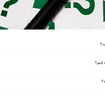
د؟
 کنم؟
د؟